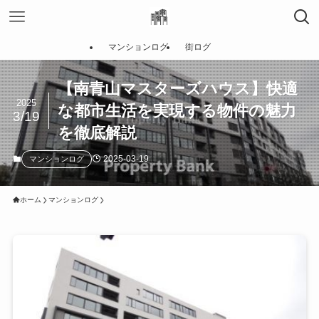
マンションログ
街ログ
【南青山マスターズハウス】快適
2025
な都市生活を実現する物件の魅力
3/19
を徹底解説
2025-03-19
マンションログ
ホーム
マンションログ