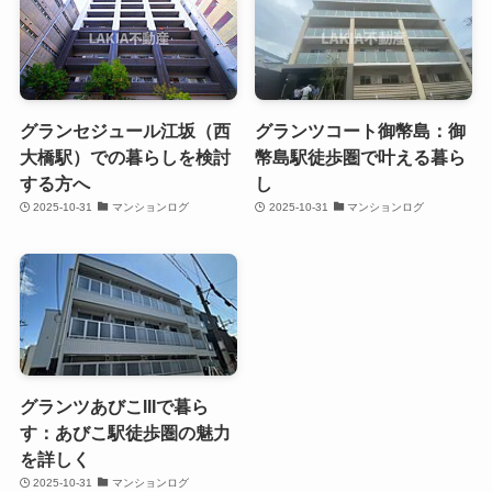
グランセジュール江坂（西
グランツコート御幣島：御
大橋駅）での暮らしを検討
幣島駅徒歩圏で叶える暮ら
する方へ
し
2025-10-31
マンションログ
2025-10-31
マンションログ
グランツあびこIIIで暮ら
す：あびこ駅徒歩圏の魅力
を詳しく
2025-10-31
マンションログ