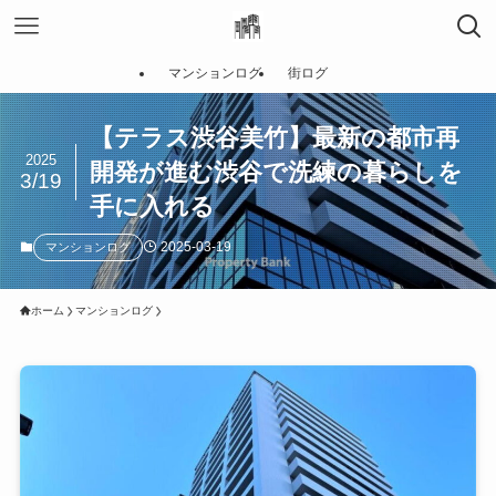
マンションログ
街ログ
【テラス渋谷美竹】最新の都市再
2025
開発が進む渋谷で洗練の暮らしを
3/19
手に入れる
2025-03-19
マンションログ
ホーム
マンションログ