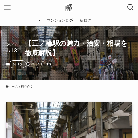
マンションログ
街ログ
【三ノ輪駅の魅力・治安・相場を
2025
1/13
徹底解説】
2025-01-13
街ログ
ホーム
街ログ