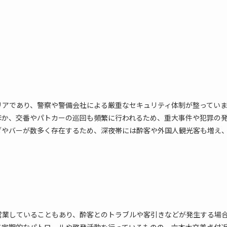
リアであり、警察や警備会社による厳重なセキュリティ体制が整ってい
ほか、交番やパトカーの巡回も頻繁に行われるため、重大事件や犯罪の
ブやバーが数多く存在するため、深夜帯には酔客や外国人観光客も増え
営業していることもあり、酔客とのトラブルや客引きなどが発生する場
て定期的なパトロールや啓発活動を行っているものの、六本木交差点付