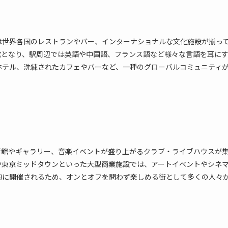
は世界各国のレストランやバー、インターナショナルな文化施設が揃っ
成となり、駅周辺では英語や中国語、フランス語など様々な言語を耳に
ホテル、洗練されたカフェやバーなど、一種のグローバルコミュニティ
術館やギャラリー、音楽イベントが盛り上がるクラブ・ライブハウスが
や東京ミッドタウンといった大型商業施設では、アートイベントやシネ
的に開催されるため、オンとオフを問わず楽しめる街として多くの人々