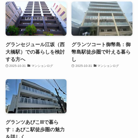
グランセジュール江坂（西
グランツコート御幣島：御
大橋駅）での暮らしを検討
幣島駅徒歩圏で叶える暮ら
する方へ
し
2025-10-31
マンションログ
2025-10-31
マンションログ
グランツあびこIIIで暮ら
す：あびこ駅徒歩圏の魅力
を詳しく