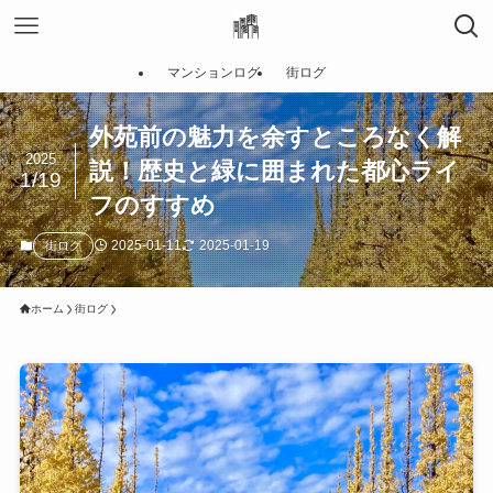
マンションログ
街ログ
外苑前の魅力を余すところなく解
2025
説！歴史と緑に囲まれた都心ライ
1/19
フのすすめ
2025-01-11
2025-01-19
街ログ
ホーム
街ログ