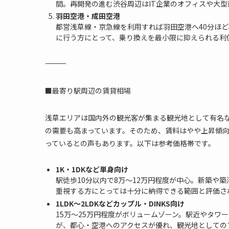
間。再開発の進む渋谷周辺はIT企業のオフィスや大
羽田空港・成田空港
都営浅草線・京急線を利用すれば羽田空港へ40分ほ
に行う方にとって、乗り換えを最小限に抑えられる利
―――――――――――――――――――――――――
■最寄り駅周辺の賃貸相場
浅草エリアは国内外の観光客が集まる観光地として有名
の需要も高まっています。そのため、賃料はやや上昇傾
っているとの声もあります。以下は参考価格帯です。
1K・1DKなど単身向け
駅徒歩10分以内で8万～12万円程度が中心。新築や
重視する方にとっては十分に納得できる範囲と評価さ
1LDK～2LDKなどカップル・DINKS向け
15万～25万円程度がボリュームゾーン。駅近やタワ
が、都心・空港へのアクセスが優れ、観光地としての