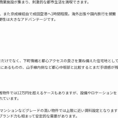
型商業施設が集まり、刺激的な都市生活を満喫できます。
ど、また京成線経由で成田空港へ1時間程度。海外出張や国内旅行を頻繁
便性は大きなアドバンテージです。
なだけでなく、下町情緒と都心アクセスの良さを兼ね備えた住宅地とし
向にあるものの、山手線内側など都心中枢部と比較するとまだ手頃感が
築浅物件では12万円を超えるケースもありますが、設備やロケーションを
れています。
ーマンションなどグレードの高い物件では上限に近い賃料設定となります
ブランド力も相まって安定的な需要があります。