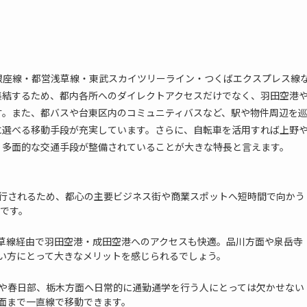
銀座線・都営浅草線・東武スカイツリーライン・つくばエクスプレス線
集結するため、都内各所へのダイレクトアクセスだけでなく、羽田空港
す。また、都バスや台東区内のコミュニティバスなど、駅や物件周辺を
に選べる移動手段が充実しています。さらに、自転車を活用すれば上野
、多面的な交通手段が整備されていることが大きな特長と言えます。
行されるため、都心の主要ビジネス街や商業スポットへ短時間で向かう
利です。
草線経由で羽田空港・成田空港へのアクセスも快適。品川方面や泉岳寺
い方にとって大きなメリットを感じられるでしょう。
や春日部、栃木方面へ日常的に通勤通学を行う人にとっては欠かせない
面まで一直線で移動できます。