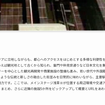
リアに立地しながらも、都心へのアクセスをはじめとする多様な利便性
いえば観光地として古くから知られ、雷門や仲見世通りなど日本文化を
リーを中心とした観光再開発や商業施設の整備も進み、若い世代や外国
のような伝統と新しさの融合した街並みを日常的に味わいながら、主要
魅力です。ここでは、メインステージ浅草Ⅲが位置する周辺環境や交通
まとめ、さらに近隣の施設5か所をピックアップして概要とURLをあわ