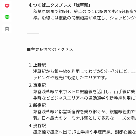
つくばエクスプレス「浅草駅」
秋葉原駅まで約5分、終点のつくば駅までも45分程
線。沿線には複数の商業施設が点在し、ショッピング
―――――――――――――――――――――――――
■主要駅までのアクセス
上野駅
浅草駅から銀座線を利用してわずか5分～7分ほど。
ッピングや観光にも適したエリアです。
東京駅
都営浅草線や東京メトロ銀座線を活用し、山手線に乗
手町などビジネスエリアへの通勤通学や新幹線利用に
新宿駅
都営浅草線と都営新宿線を乗り継ぐか、銀座線経由で
着。日本最大のターミナル駅として多彩なニーズを満
渋谷駅
銀座線で銀座へ出てJR山手線や半蔵門線、副都心線な