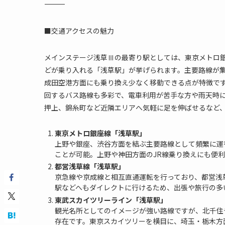
―――――――――――――――――――――――――
■交通アクセスの魅力
メインステージ浅草Ⅲの最寄り駅としては、東京メトロ
どが乗り入れる「浅草駅」が挙げられます。主要路線が
成田空港方面にも乗り換え少なく移動できる点が特徴で
回するバス路線も多彩で、電車利用が苦手な方や雨天時
押上、錦糸町など近隣エリアへ気軽に足を伸ばせるなど
東京メトロ銀座線「浅草駅」
上野や銀座、渋谷方面を結ぶ主要路線として頻繁に運
ことが可能。上野や神田方面のJR線乗り換えにも便
都営浅草線「浅草駅」
京急線や京成線と相互直通運転を行っており、都営浅
駅などへもダイレクトに行けるため、出張や旅行の多
東武スカイツリーライン「浅草駅」
観光名所としてのイメージが強い路線ですが、北千住
存在です。東京スカイツリーを横目に、埼玉・栃木方