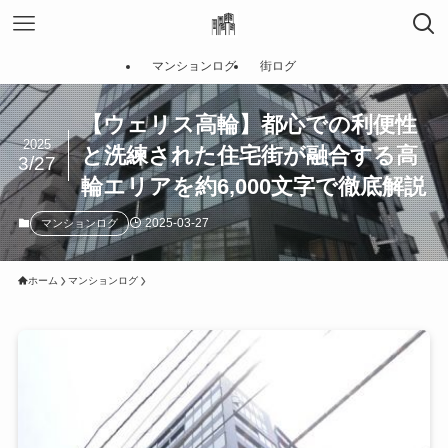
マンションログ
街ログ
【ウェリス高輪】都心での利便性
2025
と洗練された住宅街が融合する高
3/27
輪エリアを約6,000文字で徹底解説
2025-03-27
マンションログ
ホーム
マンションログ