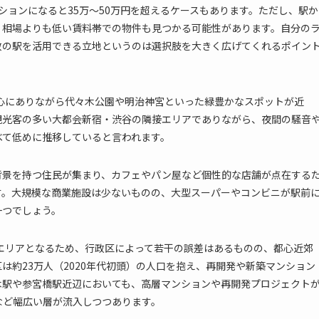
ションになると35万～50万円を超えるケースもあります。ただし、駅か
、相場よりも低い賃料帯での物件も見つかる可能性があります。自分の
数の駅を活用できる立地というのは選択肢を大きく広げてくれるポイン
心にありながら代々木公園や明治神宮といった緑豊かなスポットが近
観光客の多い大都会新宿・渋谷の隣接エリアでありながら、夜間の騒音
べて低めに推移していると言われます。
背景を持つ住民が集まり、カフェやパン屋など個性的な店舗が点在する
す。大規模な商業施設は少ないものの、大型スーパーやコンビニが駅前
一つでしょう。
エリアとなるため、行政区によって若干の誤差はあるものの、都心近郊
は約23万人（2020年代初頭）の人口を抱え、再開発や新築マンション
木駅や参宮橋駅近辺においても、高層マンションや再開発プロジェクト
など幅広い層が流入しつつあります。