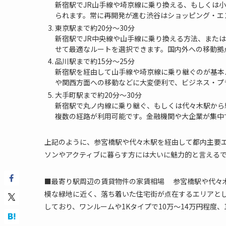
新宿駅でJR山手線や埼京線に乗り換える、もしくは
られます。常に再開発が進む渋谷はショッピング・エ
東京駅まで約20分～30分
新宿駅でJR中央線や山手線に乗り換える方法、また
せて最適なルートを選択できます。国内外への移動拠
品川駅まで約15分～25分
新宿駅を経由して山手線や埼京線に乗り継ぐのが基本
や関西方面への移動などに大変便利で、ビジネス・プ
大手町駅まで約20分～30分
新宿駅で丸ノ内線に乗り継ぐ、もしくは代々木駅から
複数の経路が利用可能です。金融機関や大企業が集中
上記のように、参宮橋駅や代々木駅を経由して都内主要
ソンやアクティブに暮らす方には大いに魅力的と言える
■最寄り駅周辺の賃貸物件の家賃相場 参宮橋駅や代々
模な緑地に近く、落ち着いた住宅街が点在するエリアと
しており、ワンルームや1Kタイプで10万～14万円程度、1