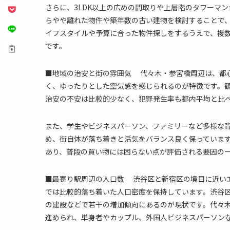
さらに、3LDK以上の広めの間取りや上層階のタワーマン
らやや離れた物件や築年数の古い建物を検討することで
イフスタイルや予算に合った物件探しをするうえで、複
です。
■地域の治安と街の雰囲気 代々木・参宮橋周辺は、都
く、ゆったりとした空気感を感じられるのが特徴です。
治安の不安は比較的少なく、犯罪発生率も都内平均と比
また、学生やビジネスパーソン、ファミリーなど多様な
め、街自体が落ち着きと活気をバランス良く保っていま
あり、普段の買い物には困らない点が評価される要因の
■最寄り駅周辺の人口数 渋谷区と新宿区の境目に近い
では比較的落ち着いた人口密度を保持しています。渋谷区
の建設などで若干の増加傾向にあるのが現状です。代々
進められ、単身者やカップル、外国人ビジネスパーソン