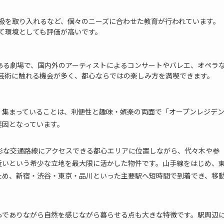
級を取り入れるなど、個々のニーズに合わせた教育が行われています。
て環境としても評価が高いです。
内にある劇場で、国内外のアーティストによるコンサートやバレエ、オペラ
芸術に触れる機会が多く、都心ならではの楽しみ方を満喫できます。
く集まっていることは、利便性と趣味・娯楽の両面で「オープンレジデ
要因となっています。
彩な交通路線にアクセスできる都心エリアに位置しながら、代々木や参
近いという希少な立地を最大限に活かした物件です。山手線をはじめ、
ため、新宿・渋谷・東京・品川といった主要駅へ短時間で到着でき、移
。
心でありながら自然を感じながら暮らせる点も大きな特徴です。駅周辺