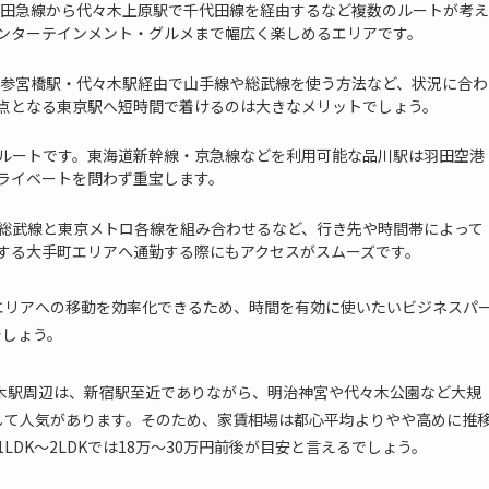
小田急線から代々木上原駅で千代田線を経由するなど複数のルートが考え
ンターテインメント・グルメまで幅広く楽しめるエリアです。
は参宮橋駅・代々木駅経由で山手線や総武線を使う方法など、状況に合わ
点となる東京駅へ短時間で着けるのは大きなメリットでしょう。
ルートです。東海道新幹線・京急線などを利用可能な品川駅は羽田空港
ライベートを問わず重宝します。
総武線と東京メトロ各線を組み合わせるなど、行き先や時間帯によって
する大手町エリアへ通勤する際にもアクセスがスムーズです。
エリアへの移動を効率化できるため、時間を有効に使いたいビジネスパ
でしょう。
木駅周辺は、新宿駅至近でありながら、明治神宮や代々木公園など大規
して人気があります。そのため、家賃相場は都心平均よりやや高めに推
LDK～2LDKでは18万～30万円前後が目安と言えるでしょう。