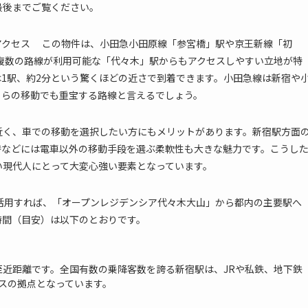
最後までご覧ください。
アクセス この物件は、小田急小田原線「参宮橋」駅や京王新線「初
複数の路線が利用可能な「代々木」駅からもアクセスしやすい立地が特
1駅、約2分という驚くほどの近さで到着できます。小田急線は新宿や
ちらの移動でも重宝する路線と言えるでしょう。
近く、車での移動を選択したい方にもメリットがあります。新宿駅方面
時などには電車以外の移動手段を選ぶ柔軟性も大きな魅力です。こうし
い現代人にとって大変心強い要素となっています。
活用すれば、「オープンレジデンシア代々木大山」から都内の主要駅へ
時間（目安）は以下のとおりです。
至近距離です。全国有数の乗降客数を誇る新宿駅は、JRや私鉄、地下鉄
スの拠点となっています。