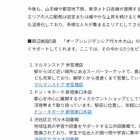
今後も、山手線や都営地下鉄、東京メトロ各線が連携す
エリアの人口動態は安定または緩やかな上昇を続けると
も活発化しており、多様な人々が集まるエリアとしてさら
■周辺施設5選 「オープンレジデンシア代々木大山」
くサポートしてくれます。ここでは、その中から5つをピ
マルマンストア 参宮橋店
駅からほど近い場所にあるスーパーマーケットで、食
ども充実しており、朝早くから夜遅くまで営業してい
マルマンストア 参宮橋店
ドン・キホーテ 新宿東口本店
都心を中心に展開するディスカウントショップとして
深夜帯まで取り扱っています。駅前に位置し、気軽に
ドン・キホーテ 新宿東口本店
渋谷区立 代々木図書館
地域住民の学習や読書をサポートする公共図書館で、
整備されており、学生や社会人が調べ物や学習に集中
渋谷区立 代々木図書館