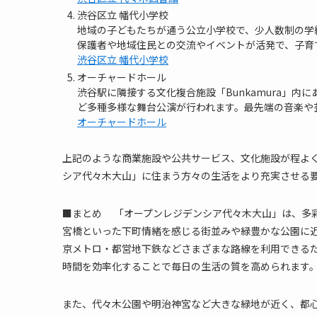
渋谷区立 幡代小学校
地域の子どもたちが通う公立小学校で、少人数制の学
保護者や地域住民との交流やイベントが活発で、子育
渋谷区立 幡代小学校
オーチャードホール
渋谷駅に隣接する文化複合施設「Bunkamura」
ど多種多様な舞台公演が行われます。最先端の音楽や
オーチャードホール
上記のような商業施設や公共サービス、文化施設が程よ
シア代々木大山」に住まう方々の生活をより充実させる
■まとめ 「オープンレジデンシア代々木大山」は、多
宮橋といった下町情緒を感じる街並みや緑豊かな公園に
京メトロ・都営地下鉄などさまざまな路線を利用できる
時間を効率化することで毎日の生活の質を高められます
また、代々木公園や明治神宮など大きな緑地が近く、都