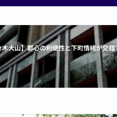
々木大山】都心の利便性と下町情緒が交錯