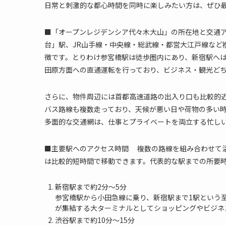
日常と刺激的な都心時間を同時に楽しみたい方は、ぜひ
■「オープンレジデンシア代々木大山」の所在地と交通
台」駅、JR山手線・中央線・総武線・都営大江戸線など
徴です。とりわけ参宮橋駅は徒歩圏内にあり、新宿駅へは
田原方面への直通運転を行っており、ビジネス・観光ど
さらに、物件周辺には首都高速道路の出入り口も比較的
バス路線も複数走っており、天候が悪い日や荷物の多い
多面的な交通網は、仕事とプライベートを両立する忙し
■主要駅へのアクセス時間 複数の路線を組み合わせて
は比較的短時間で移動できます。代表的な駅までの所要
新宿駅まで約2分～5分
参宮橋駅から小田急線に乗り、新宿駅まで1駅という
が集結する大ターミナルとしてショッピングやビジネ
渋谷駅まで約10分～15分