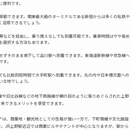
に便利です。
移動できます。関東最大級のターミナルである新宿からは多くの私鉄や
く活用できるでしょう。
寿などを経由し、乗り換えなしでも到着可能です。乗車時間はやや長め
を選択する方法もあります。
せずそのまま南下して品川駅へ到着できます。東海道新幹線や京急線へ
です。
ても比較的短時間で大手町駅へ到着できます。丸の内や日本橋方面への
い立地でしょう。
線や日比谷線などの地下鉄路線が網の目のように張りめぐらされた上野
き来できるメリットを享受できます。
アは、商業地・観光地としての性格が強い一方で、下町情緒や文化施設
。JR上野駅近辺では商業ビルやテナントが中心となりますが、駅から