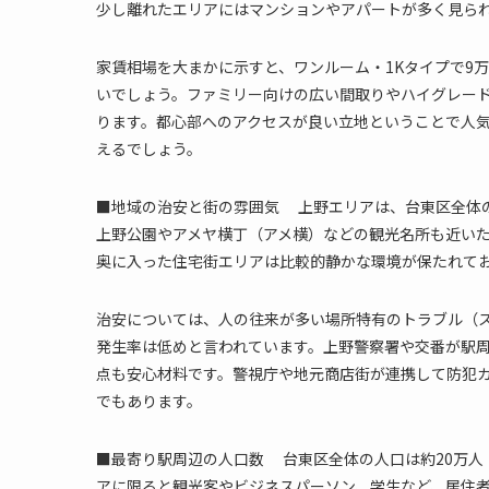
少し離れたエリアにはマンションやアパートが多く見ら
家賃相場を大まかに示すと、ワンルーム・1Kタイプで9万～
いでしょう。ファミリー向けの広い間取りやハイグレー
ります。都心部へのアクセスが良い立地ということで人
えるでしょう。
■地域の治安と街の雰囲気 上野エリアは、台東区全体
上野公園やアメヤ横丁（アメ横）などの観光名所も近い
奥に入った住宅街エリアは比較的静かな環境が保たれて
治安については、人の往来が多い場所特有のトラブル（
発生率は低めと言われています。上野警察署や交番が駅
点も安心材料です。警視庁や地元商店街が連携して防犯
でもあります。
■最寄り駅周辺の人口数 台東区全体の人口は約20万人（
アに限ると観光客やビジネスパーソン、学生など、居住