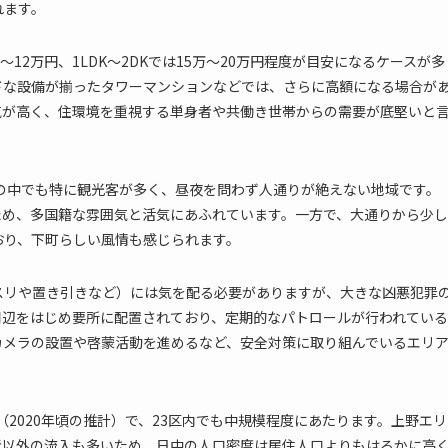
れます。
12万円、1LDK～2DKでは15万～20万円程度が目安になるケースが多
ドな設備が揃ったタワーマンションなどでは、さらに高額になる場合が
気が高く、住環境を重視する単身者や共働き世帯からの需要が底堅いと
の中でも特に観光客が多く、昼夜を問わず人通りが絶えない地域です。
ため、多国籍な雰囲気と活気にあふれています。一方で、大通りから少し
おり、下町らしい風情も感じられます。
スリや置き引きなど）には気を配る必要がありますが、大きな凶悪犯罪
周辺をはじめ要所に配置されており、定期的なパトロールが行われている
カメラの設置や啓蒙活動を進めるなど、安全対策に取り組んでいるエリ
2020年頃の推計）で、23区内でも中規模程度にあたります。上野エリ
者以外の流入も多いため、日中の人口密度は居住人口よりもはるかに高