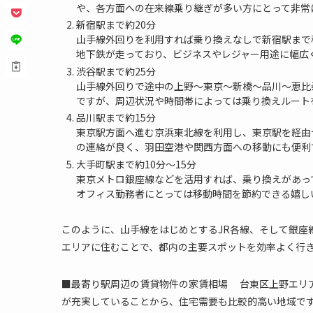
や、各方面への在来線乗り継ぎが多い方にとって非常
新宿駅まで約20分
山手線外回りを利用すれば乗り換えなしで新宿駅まで
地下鉄が走っており、ビジネスやレジャー用途に幅広
渋谷駅まで約25分
山手線外回りで途中の上野～東京～新橋～品川～恵比
ですが、周辺状況や時間帯によっては乗り換えルート
品川駅まで約15分
東京駅方面へ進む京浜東北線を利用し、東京駅を経由
の連絡が良く、羽田空港や関西方面への移動にも便利
大手町駅まで約10分～15分
東京メトロ銀座線などを活用すれば、乗り換えがあっ
オフィス勤務者にとっては移動時間を節約できる嬉し
このように、山手線をはじめとするJR各線、そして銀座
エリアに住むことで、都内の主要スポットを効率よく行
■最寄り駅周辺の賃貸物件の家賃相場 台東区上野エリ
が充実していることから、住宅需要も比較的高い地域です