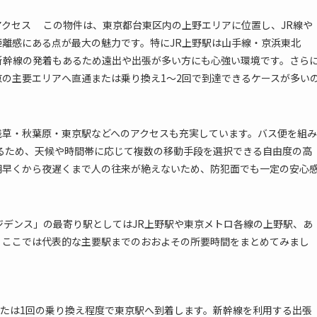
クセス この物件は、東京都台東区内の上野エリアに位置し、JR線や
離感にある点が最大の魅力です。特にJR上野駅は山手線・京浜東北
新幹線の発着もあるため遠出や出張が多い方にも心強い環境です。さら
の主要エリアへ直通または乗り換え1～2回で到達できるケースが多い
浅草・秋葉原・東京駅などへのアクセスも充実しています。バス便を組み
るため、天候や時間帯に応じて複数の移動手段を選択できる自由度の高
朝早くから夜遅くまで人の往来が絶えないため、防犯面でも一定の安心
デンス」の最寄り駅としてはJR上野駅や東京メトロ各線の上野駅、あ
。ここでは代表的な主要駅までのおおよその所要時間をまとめてみまし
または1回の乗り換え程度で東京駅へ到着します。新幹線を利用する出張