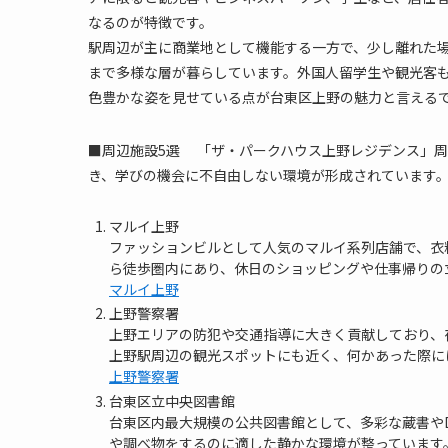
なるのが特徴です。
駅周辺が主に商業地として機能する一方で、少し離れた
まで多様な層が暮らしています。外国人留学生や観光客
色豊かな姿を見せている点が台東区上野の魅力と言える
■周辺施設5選 「ザ・パークハウス上野レジデンス」
き、学びの機会に不自由しない環境が形成されています。
マルイ上野
ファッションビルとして人気のマルイ系列店舗で、衣
ら徒歩圏内にあり、休日のショッピングや仕事帰りの
マルイ上野
上野警察署
上野エリアの防犯や交通指導に大きく貢献しており、
上野駅周辺の観光スポットにも近く、何かあった際に
上野警察署
台東区立中央図書館
台東区内最大規模の公共図書館として、多彩な蔵書や
や調べ物をするのに適した静かな環境が整っています