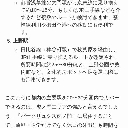
都営浅草線の大門駅から京急線に乗り換え
て約10〜15分、もしくはJR山手線などを介
するなど複数のルートが検討できます。新
幹線利用や羽田空港への移動にも便利で
す。
上野駅
日比谷線（神谷町駅）で秋葉原を経由し、
JR山手線に乗り換えるルートが想定され、
所要時間は約25〜30分ほど。上野公園や美
術館など、文化的スポットへ足を運ぶ際に
も活用できます。
このように都内の主要駅を20〜30分圏内でカバー
できるのは、虎ノ門エリアの強みと言えるでしょ
う。「パークリュクス虎ノ門」に居住すること
で、通勤・通学だけでなく休日の外出にも時間を