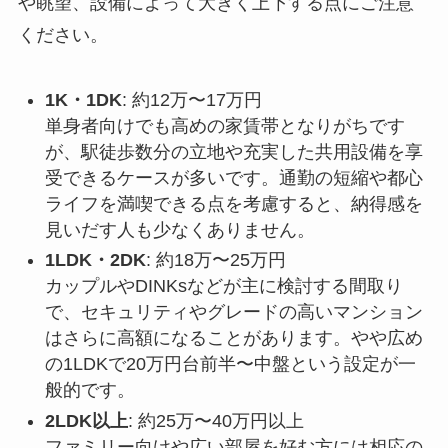
や眺望、設備によって大きく上下する点にご注意
ください。
1K・1DK
: 約12万〜17万円
単身者向けでも高めの家賃帯となりがちです
が、駅徒歩数分の立地や充実した共用設備を享
受できるケースが多いです。通勤の短縮や都心
ライフを満喫できる点を考慮すると、納得感を
見いだす人も少なくありません。
1LDK・2DK
: 約18万〜25万円
カップルやDINKsなどが主に検討する間取り
で、セキュリティやグレードの高いマンション
はさらに高額になることがあります。やや広め
の1LDKで20万円台前半〜中盤という設定が一
般的です。
2LDK以上
: 約25万〜40万円以上
ファミリー向けや広い部屋を好む方には相応の