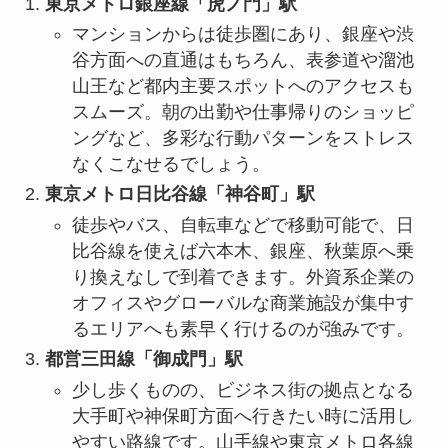
東京メトロ銀座線「虎ノ門」駅
マンションからは徒歩圏にあり、銀座や渋
谷方面への直通はもちろん、表参道や溜池
山王など都内主要スポットへのアクセスも
スムーズ。朝の出勤や仕事帰りのショッピ
ングなど、多彩な行動パターンをストレス
なくこなせるでしょう。
東京メトロ日比谷線「神谷町」駅
徒歩やバス、自転車などで移動可能で、日
比谷線を使えば六本木、銀座、秋葉原へ乗
り換えなしで到着できます。外資系企業の
オフィスやグローバルな商業施設が集中す
るエリアへも素早く行けるのが強みです。
都営三田線「御成門」駅
少し歩くものの、ビジネス街の拠点となる
大手町や神保町方面へ行きたい時に活用し
やすい路線です。山手線や東京メトロ各線