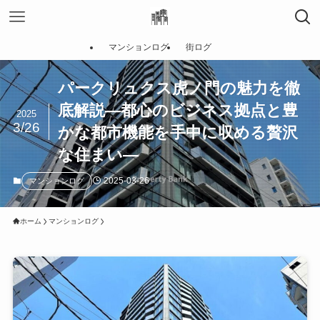
マンションログ
街ログ
パークリュクス虎ノ門の魅力を徹
底解説—都心のビジネス拠点と豊
2025
3/26
かな都市機能を手中に収める贅沢
な住まい—
2025-03-26
マンションログ
ホーム
マンションログ