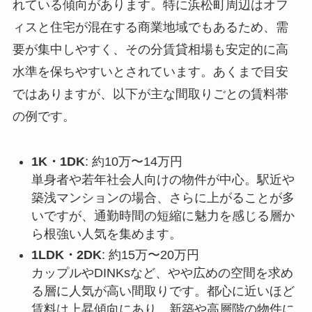
れている傾向があります。特に浜松町周辺はオフ
ィスと住宅が混在する商業地域でもあるため、需
要が集中しやすく、その分賃貸相場も安定的に高
水準を保ちやすいとされています。あくまで目安
ではありますが、以下が主な間取りごとの賃料帯
の例です。
1K・1DK
: 約10万〜14万円
単身者や若年社会人向けの物件が中心。駅近や
築浅マンションの場合、さらに上がることが多
いですが、通勤時間の短縮に魅力を感じる層か
ら根強い人気を集めます。
1LDK・2DK
: 約15万〜20万円
カップルやDINKsなど、やや広めの空間を求め
る層に人気が高い間取りです。都心に近いほど
賃料は上昇傾向にあり、新築や高層階の物件に