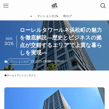
マンションログ
街ログ
ローレルタワールネ浜松町の魅力
を徹底解説—歴史とビジネスの拠
2025
3/26
点が交錯するエリアで上質な暮ら
しを実現—
2025-03-26
マンションログ
ホーム
マンションログ