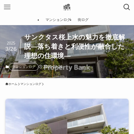
マンションログ
街ログ
サンクタス桜上水の魅力を徹底解
2025
説—落ち着きと利便性が融合した
3/26
理想の住環境—
2025-03-26
マンションログ
ホーム
マンションログ