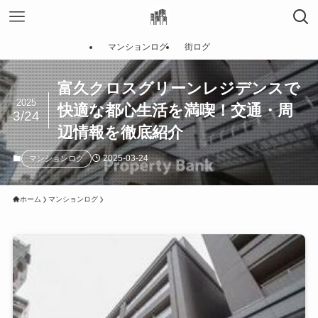
マンションログ
街ログ
富久クロスグリーンレジデンスで
2025
快適な都心生活を満喫！交通・周
3/24
辺情報を徹底紹介
2025-03-24
マンションログ
ホーム
マンションログ