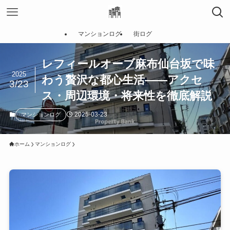
マンションログ
街ログ
レフィールオーブ麻布仙台坂で味
2025
わう贅沢な都心生活――アクセ
3/23
ス・周辺環境・将来性を徹底解説
2025-03-23
マンションログ
ホーム
マンションログ